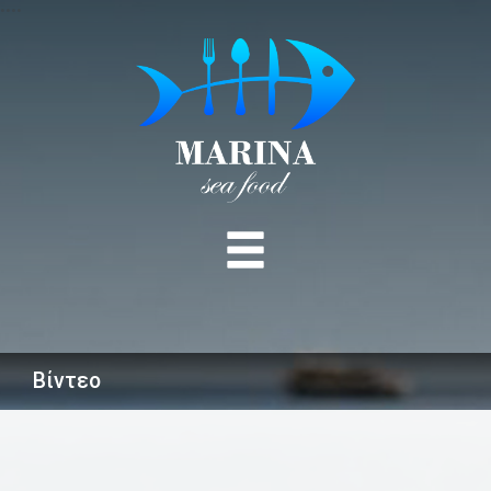
•
•
•
•
MENU
Βίντεο