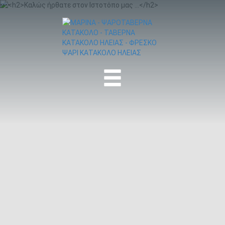
•
•
•
•
MENU